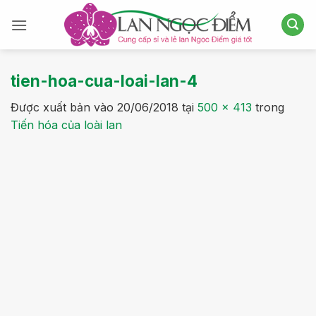
Bỏ
qua
nội
dung
tien-hoa-cua-loai-lan-4
Được xuất bản vào
20/06/2018
tại
500 × 413
trong
Tiến hóa của loài lan