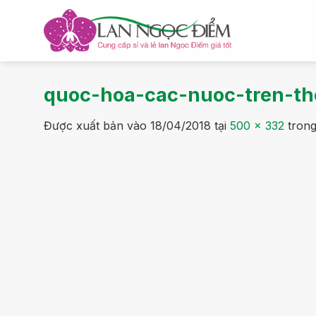
Bỏ
qua
nội
dung
quoc-hoa-cac-nuoc-tren-th
Được xuất bản vào
18/04/2018
tại
500 × 332
tron