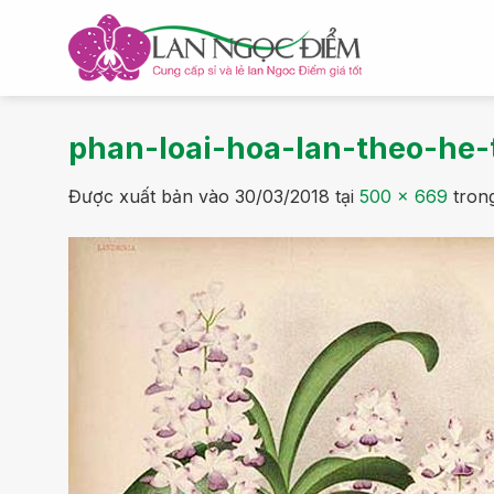
Bỏ
qua
nội
dung
phan-loai-hoa-lan-theo-he
Được xuất bản vào
30/03/2018
tại
500 × 669
tron