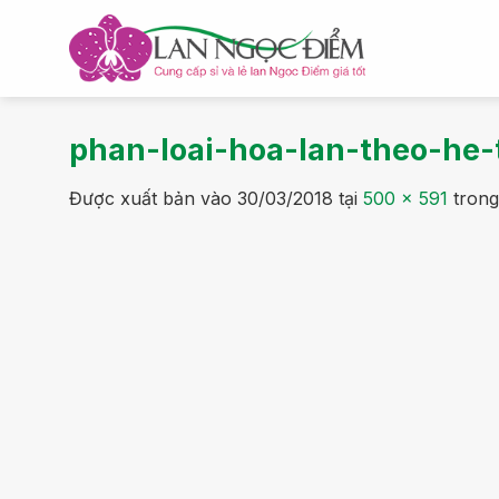
Bỏ
qua
nội
dung
phan-loai-hoa-lan-theo-he
Được xuất bản vào
30/03/2018
tại
500 × 591
tron