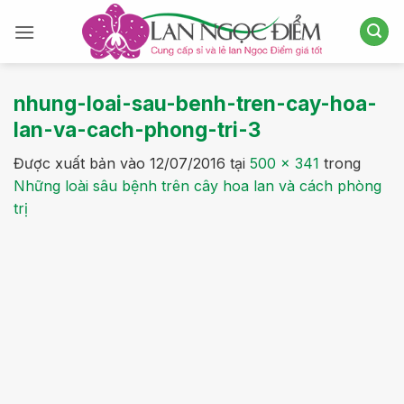
Bỏ
qua
nội
dung
nhung-loai-sau-benh-tren-cay-hoa-
lan-va-cach-phong-tri-3
Được xuất bản vào
12/07/2016
tại
500 × 341
trong
Những loài sâu bệnh trên cây hoa lan và cách phòng
trị