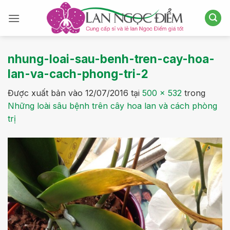
Bỏ
qua
nội
dung
nhung-loai-sau-benh-tren-cay-hoa-
lan-va-cach-phong-tri-2
Được xuất bản vào
12/07/2016
tại
500 × 532
trong
Những loài sâu bệnh trên cây hoa lan và cách phòng
trị