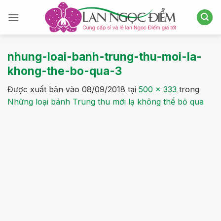
Bỏ
qua
nội
dung
nhung-loai-banh-trung-thu-moi-la-
khong-the-bo-qua-3
Được xuất bản vào
08/09/2018
tại
500 × 333
trong
Những loại bánh Trung thu mới lạ không thể bỏ qua