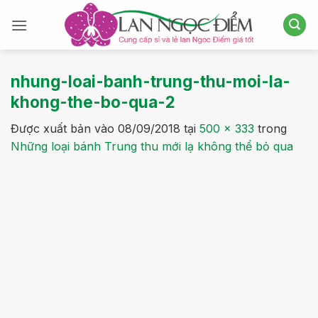
Bỏ
qua
nội
dung
nhung-loai-banh-trung-thu-moi-la-
khong-the-bo-qua-2
Được xuất bản vào
08/09/2018
tại
500 × 333
trong
Những loại bánh Trung thu mới lạ không thể bỏ qua