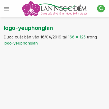
Bỏ
qua
nội
dung
logo-yeuphonglan
Được xuất bản vào
16/04/2019
tại
166 × 125
trong
logo-yeuphonglan