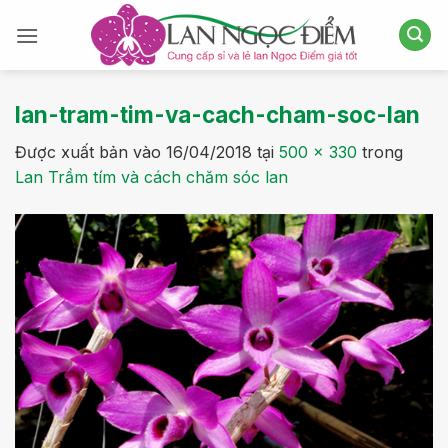
Bỏ
qua
nội
dung
lan-tram-tim-va-cach-cham-soc-lan
Được xuất bản vào
16/04/2018
tại
500 × 330
trong
Lan Trầm tím và cách chăm sóc lan