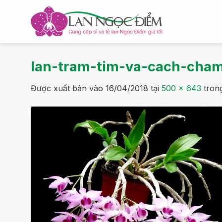
Bỏ
qua
nội
dung
lan-tram-tim-va-cach-cham
Được xuất bản vào
16/04/2018
tại
500 × 643
tron