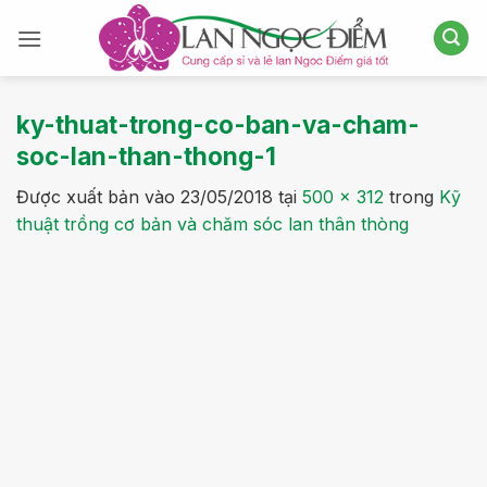
Bỏ
qua
nội
dung
ky-thuat-trong-co-ban-va-cham-
soc-lan-than-thong-1
Được xuất bản vào
23/05/2018
tại
500 × 312
trong
Kỹ
thuật trồng cơ bản và chăm sóc lan thân thòng