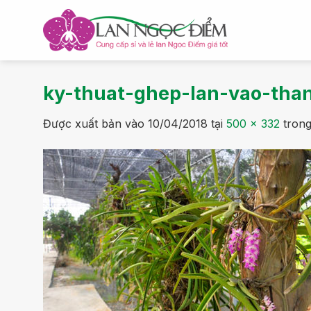
Bỏ
qua
nội
dung
ky-thuat-ghep-lan-vao-tha
Được xuất bản vào
10/04/2018
tại
500 × 332
tron