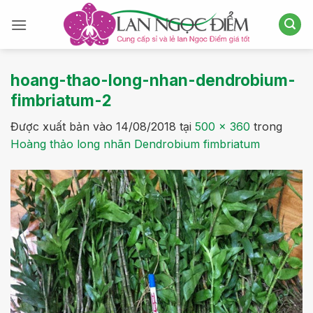
Bỏ
qua
nội
dung
hoang-thao-long-nhan-dendrobium-
fimbriatum-2
Được xuất bản vào
14/08/2018
tại
500 × 360
trong
Hoàng thảo long nhãn Dendrobium fimbriatum