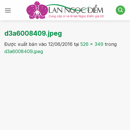
Bỏ
qua
nội
dung
d3a6008409.jpeg
Được xuất bản vào
12/06/2016
tại
526 × 349
trong
d3a6008409.jpeg