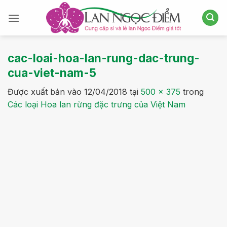
Bỏ
qua
nội
dung
cac-loai-hoa-lan-rung-dac-trung-
cua-viet-nam-5
Được xuất bản vào
12/04/2018
tại
500 × 375
trong
Các loại Hoa lan rừng đặc trưng của Việt Nam