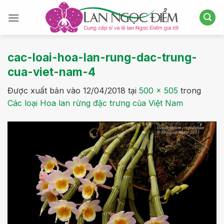
Bỏ
qua
nội
dung
cac-loai-hoa-lan-rung-dac-trung-
cua-viet-nam-4
Được xuất bản vào
12/04/2018
tại
500 × 505
trong
Các loại Hoa lan rừng đặc trưng của Việt Nam