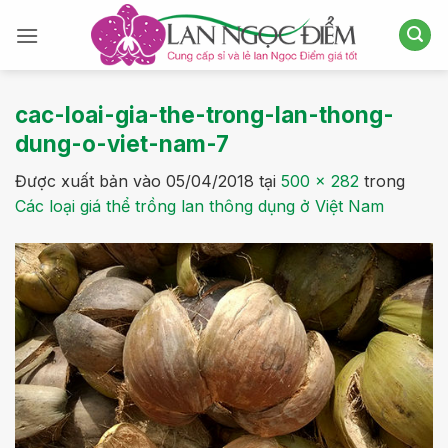
Bỏ
qua
nội
dung
cac-loai-gia-the-trong-lan-thong-
dung-o-viet-nam-7
Được xuất bản vào
05/04/2018
tại
500 × 282
trong
Các loại giá thể trồng lan thông dụng ở Việt Nam