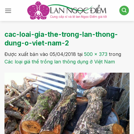
Bỏ
qua
nội
dung
cac-loai-gia-the-trong-lan-thong-
dung-o-viet-nam-2
Được xuất bản vào
05/04/2018
tại
500 × 373
trong
Các loại giá thể trồng lan thông dụng ở Việt Nam