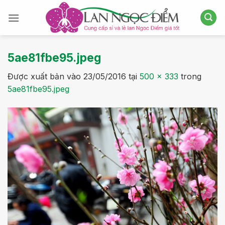
Bỏ
qua
nội
dung
5ae81fbe95.jpeg
Được xuất bản vào
23/05/2016
tại
500 × 333
trong
5ae81fbe95.jpeg