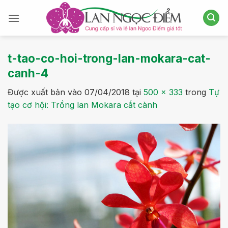
Bỏ
qua
nội
dung
t-tao-co-hoi-trong-lan-mokara-cat-
canh-4
Được xuất bản vào
07/04/2018
tại
500 × 333
trong
Tự
tạo cơ hội: Trồng lan Mokara cắt cành