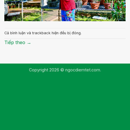
Cả bình luận và trackback hiện đều bị đóng.
Tiếp theo
→
Copyright 2026 © ngocdiemtet.com.