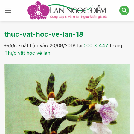
Bỏ
qua
nội
dung
thuc-vat-hoc-ve-lan-18
Được xuất bản vào
20/08/2018
tại
500 × 447
trong
Thực vật học về lan