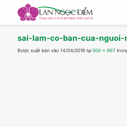
Bỏ
qua
nội
dung
sai-lam-co-ban-cua-nguoi-
Được xuất bản vào
14/04/2018
tại
500 × 667
tron