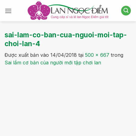
Bỏ
qua
nội
dung
sai-lam-co-ban-cua-nguoi-moi-tap-
choi-lan-4
Được xuất bản vào
14/04/2018
tại
500 × 667
trong
Sai lầm cơ bản của người mới tập chơi lan