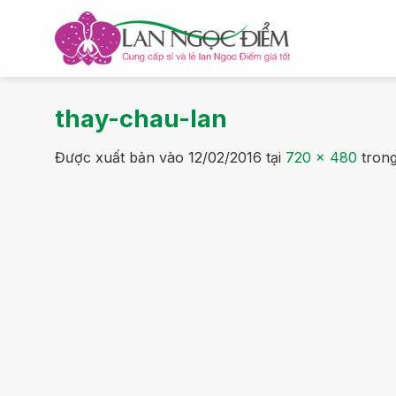
Bỏ
qua
nội
dung
thay-chau-lan
Được xuất bản vào
12/02/2016
tại
720 × 480
tron