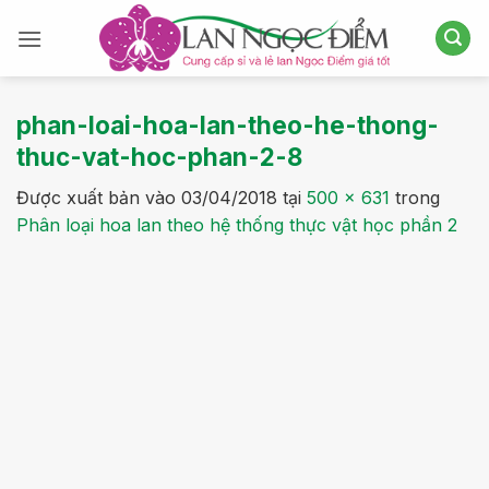
Bỏ
qua
nội
dung
phan-loai-hoa-lan-theo-he-thong-
thuc-vat-hoc-phan-2-8
Được xuất bản vào
03/04/2018
tại
500 × 631
trong
Phân loại hoa lan theo hệ thống thực vật học phần 2