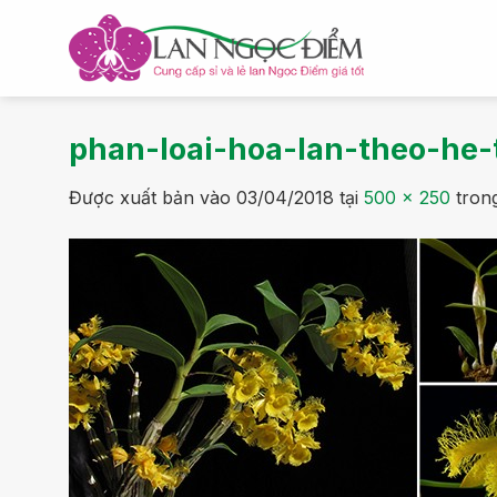
Bỏ
qua
nội
dung
phan-loai-hoa-lan-theo-he
Được xuất bản vào
03/04/2018
tại
500 × 250
tron