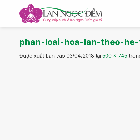
Bỏ
qua
nội
dung
phan-loai-hoa-lan-theo-he
Được xuất bản vào
03/04/2018
tại
500 × 745
tron