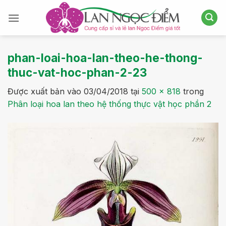
Bỏ
qua
nội
dung
phan-loai-hoa-lan-theo-he-thong-
thuc-vat-hoc-phan-2-23
Được xuất bản vào
03/04/2018
tại
500 × 818
trong
Phân loại hoa lan theo hệ thống thực vật học phần 2