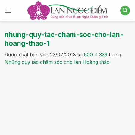
Bỏ
qua
nội
dung
nhung-quy-tac-cham-soc-cho-lan-
hoang-thao-1
Được xuất bản vào
23/07/2018
tại
500 × 333
trong
Những quy tắc chăm sóc cho lan Hoàng thảo