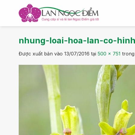
Bỏ
qua
nội
dung
nhung-loai-hoa-lan-co-hin
Được xuất bản vào
13/07/2016
tại
500 × 751
tron