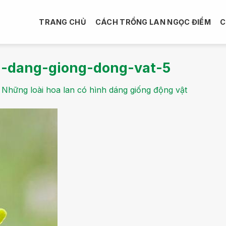
TRANG CHỦ
CÁCH TRỒNG LAN NGỌC ĐIỂM
C
h-dang-giong-dong-vat-5
g
Những loài hoa lan có hình dáng giống động vật