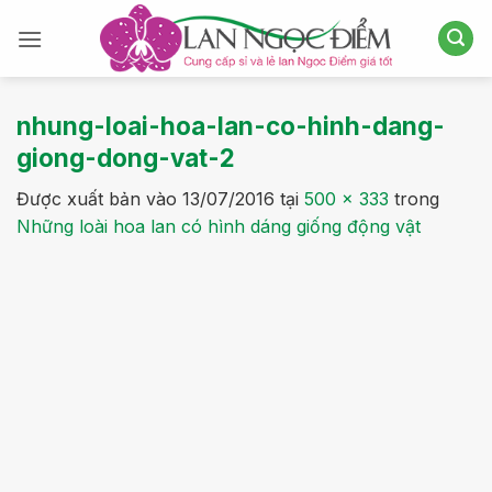
Bỏ
qua
nội
dung
nhung-loai-hoa-lan-co-hinh-dang-
giong-dong-vat-2
Được xuất bản vào
13/07/2016
tại
500 × 333
trong
Những loài hoa lan có hình dáng giống động vật