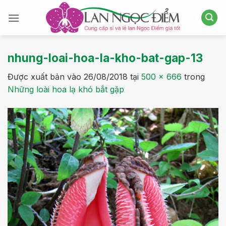
Bỏ
qua
nội
dung
nhung-loai-hoa-la-kho-bat-gap-13
Được xuất bản vào
26/08/2018
tại
500 × 666
trong
Những loài hoa lạ khó bắt gặp