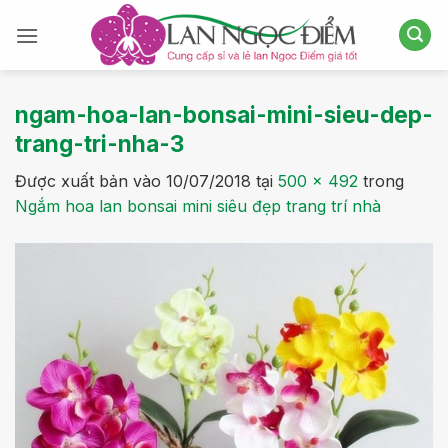
Bỏ
qua
nội
dung
ngam-hoa-lan-bonsai-mini-sieu-dep-
trang-tri-nha-3
Được xuất bản vào
10/07/2018
tại
500 × 492
trong
Ngắm hoa lan bonsai mini siêu đẹp trang trí nhà