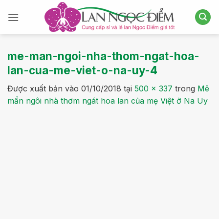
Bỏ
qua
nội
dung
me-man-ngoi-nha-thom-ngat-hoa-
lan-cua-me-viet-o-na-uy-4
Được xuất bản vào
01/10/2018
tại
500 × 337
trong
Mê
mẩn ngôi nhà thơm ngát hoa lan của mẹ Việt ở Na Uy