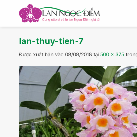
Bỏ
qua
nội
dung
lan-thuy-tien-7
Được xuất bản vào
08/08/2018
tại
500 × 375
tron