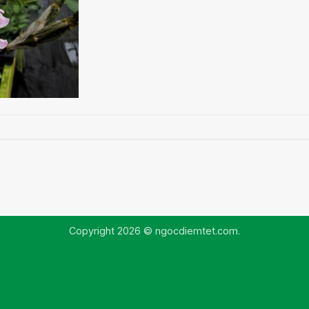
Copyright 2026 © ngocdiemtet.com.