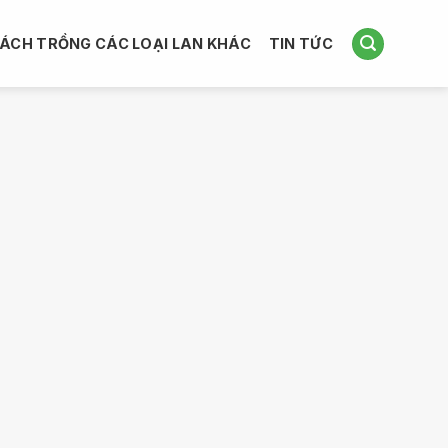
ÁCH TRỒNG CÁC LOẠI LAN KHÁC
TIN TỨC