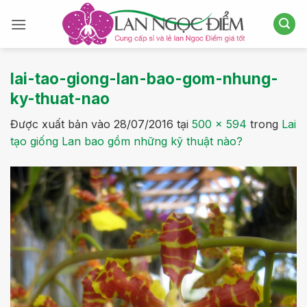
Bỏ
qua
nội
dung
lai-tao-giong-lan-bao-gom-nhung-
ky-thuat-nao
Được xuất bản vào
28/07/2016
tại
500 × 594
trong
Lai
tạo giống Lan bao gồm những kỹ thuật nào?