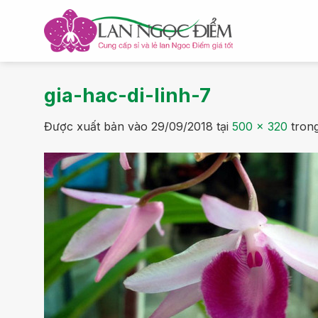
Bỏ
qua
nội
dung
gia-hac-di-linh-7
Được xuất bản vào
29/09/2018
tại
500 × 320
tron