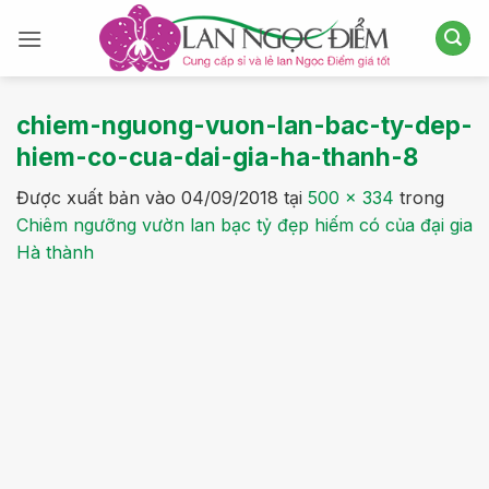
Bỏ
qua
nội
dung
chiem-nguong-vuon-lan-bac-ty-dep-
hiem-co-cua-dai-gia-ha-thanh-8
Được xuất bản vào
04/09/2018
tại
500 × 334
trong
Chiêm ngưỡng vườn lan bạc tỷ đẹp hiếm có của đại gia
Hà thành