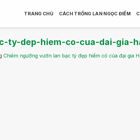
TRANG CHỦ
CÁCH TRỒNG LAN NGỌC ĐIỂM
C
-ty-dep-hiem-co-cua-dai-gia-h
ng
Chiêm ngưỡng vườn lan bạc tỷ đẹp hiếm có của đại gia 