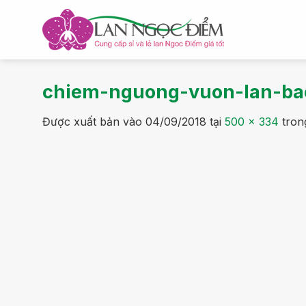
Bỏ
qua
nội
dung
chiem-nguong-vuon-lan-bac
Được xuất bản vào
04/09/2018
tại
500 × 334
tro