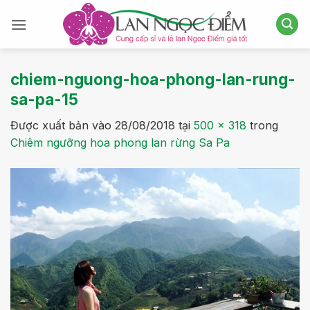
Bỏ
qua
nội
dung
chiem-nguong-hoa-phong-lan-rung-
sa-pa-15
Được xuất bản vào
28/08/2018
tại
500 × 318
trong
Chiêm ngưỡng hoa phong lan rừng Sa Pa