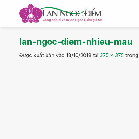
Bỏ
qua
nội
dung
lan-ngoc-diem-nhieu-mau
Được xuất bản vào
18/10/2018
tại
375 × 375
tron