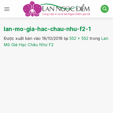
Bỏ
qua
nội
dung
lan-mo-gia-hac-chau-nhu-f2-1
Được xuất bản vào
18/10/2018
tại
552 × 552
trong
Lan
Mô Giả Hạc Châu Như F2