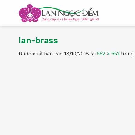
Bỏ
qua
nội
dung
lan-brass
Được xuất bản vào
18/10/2018
tại
552 × 552
trong