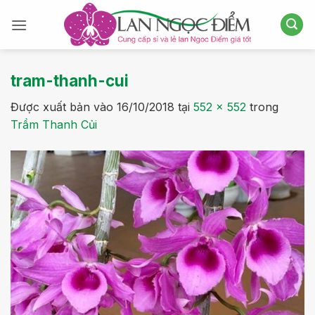
Bỏ
qua
nội
dung
tram-thanh-cui
Được xuất bản vào
16/10/2018
tại
552 × 552
trong
Trầm Thanh Củi