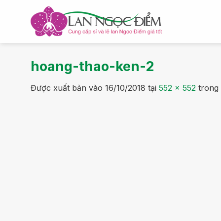
Bỏ
qua
nội
dung
hoang-thao-ken-2
Được xuất bản vào
16/10/2018
tại
552 × 552
trong