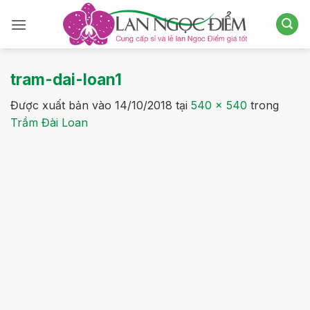
Bỏ
qua
nội
dung
tram-dai-loan1
Được xuất bản vào
14/10/2018
tại
540 × 540
trong
Trầm Đài Loan