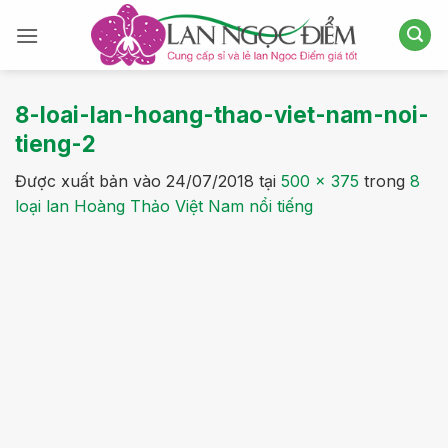
Bỏ
qua
nội
dung
8-loai-lan-hoang-thao-viet-nam-noi-
tieng-2
Được xuất bản vào
24/07/2018
tại
500 × 375
trong
8
loại lan Hoàng Thảo Việt Nam nổi tiếng