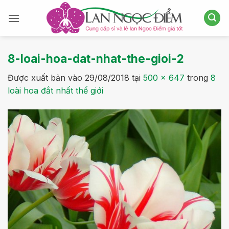
Bỏ
qua
nội
dung
8-loai-hoa-dat-nhat-the-gioi-2
Được xuất bản vào
29/08/2018
tại
500 × 647
trong
8
loài hoa đắt nhất thế giới